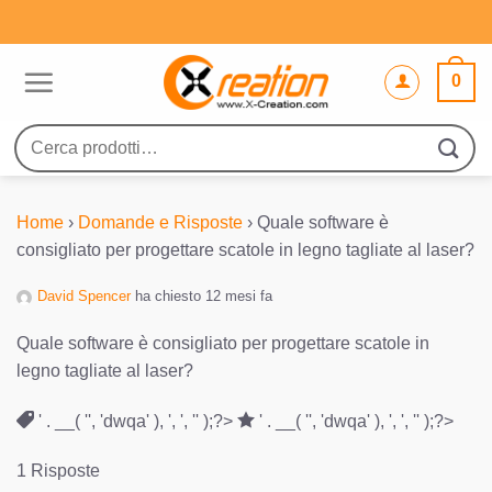
Salta
ai
contenuti
0
Cerca:
Home
›
Domande e Risposte
›
Quale software è
consigliato per progettare scatole in legno tagliate al laser?
David Spencer
ha chiesto 12 mesi fa
Quale software è consigliato per progettare scatole in
legno tagliate al laser?
' . __( '', 'dwqa' ), ', ', '' );?>
' . __( '', 'dwqa' ), ', ', '' );?>
1 Risposte