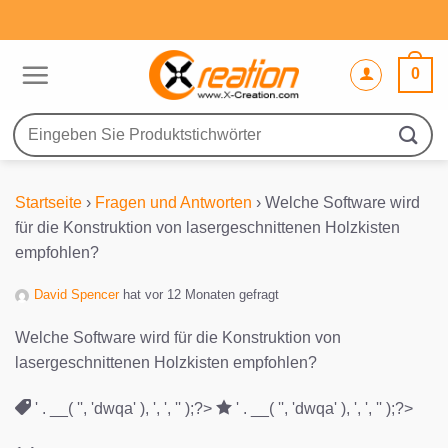
Zum
Inhalt
springen
0
Suche
nach:
Startseite
›
Fragen und Antworten
›
Welche Software wird
für die Konstruktion von lasergeschnittenen Holzkisten
empfohlen?
David Spencer
hat vor 12 Monaten gefragt
Welche Software wird für die Konstruktion von
lasergeschnittenen Holzkisten empfohlen?
' . __( '', 'dwqa' ), ', ', '' );?>
' . __( '', 'dwqa' ), ', ', '' );?>