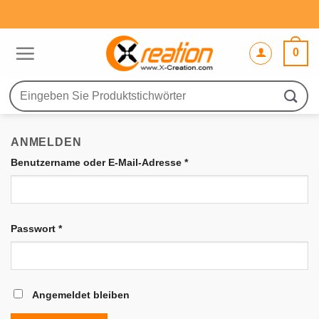
Zum
Inhalt
springen
0
Suche
nach:
ANMELDEN
Erforderlich
Benutzername oder E-Mail-Adresse
*
Erforderlich
Passwort
*
Angemeldet bleiben