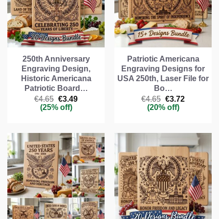
250th Anniversary
Patriotic Americana
Engraving Design,
Engraving Designs for
Historic Americana
USA 250th, Laser File for
Patriotic Board…
Bo…
Il
Il
Il
Il
€
4.65
€
3.49
€
4.65
€
3.72
prezzo
prezzo
prezzo
prezzo
(25% off)
(20% off)
originale
attuale
originale
attuale
era:
è:
era:
è:
€4.65.
€3.49.
€4.65.
€3.72.