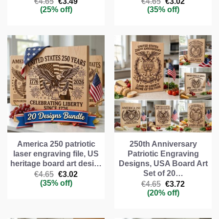
Il
Il
Il
Il
€
4.65
€
3.49
€
4.65
€
3.02
prezzo
prezzo
prezzo
prezzo
(25% off)
(35% off)
originale
attuale
originale
attuale
era:
è:
era:
è:
€4.65.
€3.49.
€4.65.
€3.02.
America 250 patriotic
250th Anniversary
laser engraving file, US
Patriotic Engraving
heritage board art desi…
Designs, USA Board Art
Set of 20…
Il
Il
€
4.65
€
3.02
prezzo
prezzo
(35% off)
Il
Il
€
4.65
€
3.72
originale
attuale
prezzo
prezzo
(20% off)
era:
è:
originale
attuale
€4.65.
€3.02.
era:
è:
€4.65.
€3.72.