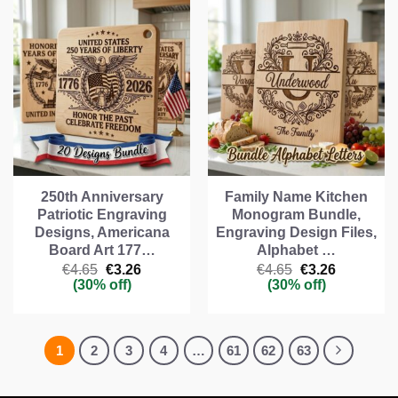
250th Anniversary
Family Name Kitchen
Patriotic Engraving
Monogram Bundle,
Designs, Americana
Engraving Design Files,
Board Art 177…
Alphabet …
Il
Il
Il
Il
€
4.65
€
3.26
€
4.65
€
3.26
prezzo
prezzo
prezzo
prezzo
(30% off)
(30% off)
originale
attuale
originale
attuale
era:
è:
era:
è:
€4.65.
€3.26.
€4.65.
€3.26.
1
2
3
4
…
61
62
63