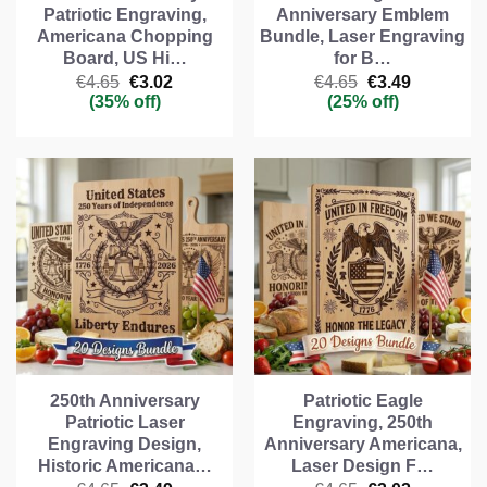
Patriotic Engraving,
Anniversary Emblem
Americana Chopping
Bundle, Laser Engraving
Board, US Hi…
for B…
Il
Il
Il
Il
€
4.65
€
3.02
€
4.65
€
3.49
prezzo
prezzo
prezzo
prezzo
(35% off)
(25% off)
originale
attuale
originale
attuale
era:
è:
era:
è:
€4.65.
€3.02.
€4.65.
€3.49.
250th Anniversary
Patriotic Eagle
Patriotic Laser
Engraving, 250th
Engraving Design,
Anniversary Americana,
Historic Americana…
Laser Design F…