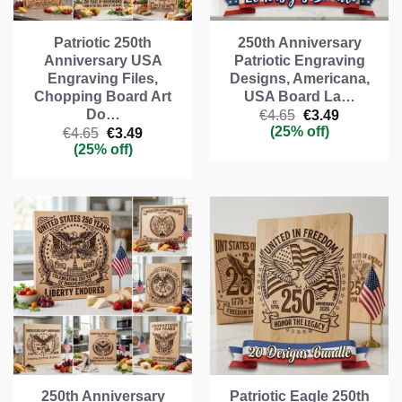
Patriotic 250th
250th Anniversary
Anniversary USA
Patriotic Engraving
Engraving Files,
Designs, Americana,
Chopping Board Art
USA Board La…
Do…
Il
Il
€
4.65
€
3.49
prezzo
prezzo
(25% off)
Il
Il
€
4.65
€
3.49
originale
attuale
prezzo
prezzo
(25% off)
era:
è:
originale
attuale
€4.65.
€3.49.
era:
è:
€4.65.
€3.49.
250th Anniversary
Patriotic Eagle 250th