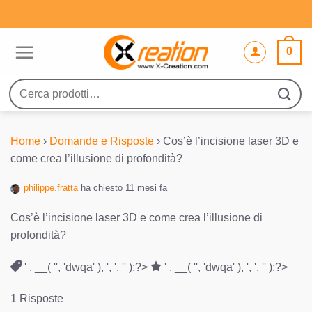
Salta
ai
contenuti
0
Cerca:
Home
›
Domande e Risposte
›
Cos’è l’incisione laser 3D e
come crea l’illusione di profondità?
philippe.fratta
ha chiesto 11 mesi fa
Cos’è l’incisione laser 3D e come crea l’illusione di
profondità?
' . __( '', 'dwqa' ), ', ', '' );?>
' . __( '', 'dwqa' ), ', ', '' );?>
1 Risposte