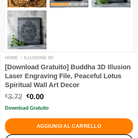
HOME
/
ILLUSIONE 3D
[Download Gratuito] Buddha 3D Illusion
Laser Engraving File, Peaceful Lotus
Spiritual Wall Art Decor
Il
Il
3.72
0.00
€
€
prezzo
prezzo
Download Gratuito
originale
attuale
era:
è:
€3.72.
€0.00.
AGGIUNGI AL CARRELLO