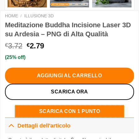
HOME
/
ILLUSIONE 3D
Meditazione Buddha Incisione Laser 3D
su Ardesia – PNG di Alta Qualità
Il
Il
3.72
2.79
€
€
prezzo
prezzo
(25% off)
originale
attuale
era:
è:
€3.72.
€2.79.
AGGIUNGI AL CARRELLO
SCARICA ORA
SCARICA CON 1 PUNTO
Dettagli dell'articolo