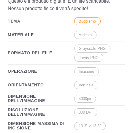
Questo è il prodotto digitale. È un file scaricabile.
Nessun prodotto fisico ti verrà spedito!
TEMA
Buddismo
MATERIALE
Ardesia
Grayscale PNG
FORMATO DEL FILE
Jarvis PNG
OPERAZIONE
Incisione
ORIENTAMENTO
Verticale
DIMENSIONE
4000px
DELL\'IMMAGINE
RISOLUZIONE
300 DPI
DELL\'IMMAGINE
DIMENSIONE MASSIMA DI
13.3″ x 13.3″
INCISIONE