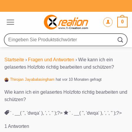
Zum
Inhalt
springen
0
Suche
nach:
Startseite
›
Fragen und Antworten
›
Wie kann ich ein
gelasertes Holzfoto richtig bearbeiten und schützen?
Thirojan Jayabalasingham
hat vor 10 Monaten gefragt
Wie kann ich ein gelasertes Holzfoto richtig bearbeiten und
schützen?
' . __( '', 'dwqa' ), ', ', '' );?>
' . __( '', 'dwqa' ), ', ', '' );?>
1 Antworten