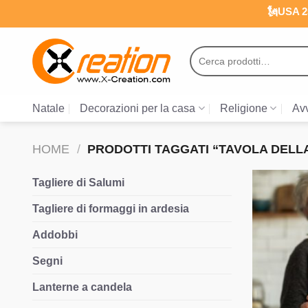
Salta
🗽USA 25
ai
contenuti
Cerca:
Natale
Decorazioni per la casa
Religione
Avv
HOME
/
PRODOTTI TAGGATI “TAVOLA DELLA
Tagliere di Salumi
Tagliere di formaggi in ardesia
Addobbi
Segni
Lanterne a candela