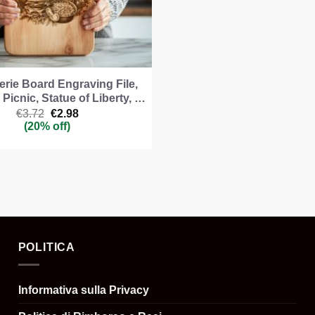
erie Board Engraving File,
Picnic, Statue of Liberty, …
Il
Il
€
3.72
€
2.98
prezzo
prezzo
(20% off)
originale
attuale
era:
è:
€3.72.
€2.98.
POLITICA
Informativa sulla Privacy