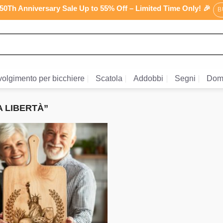
0Th Anniversary Sale Up to 55% Off – Limited Time Only! 🎉
B
olgimento per bicchiere
Scatola
Addobbi
Segni
Dom
 LIBERTÀ”