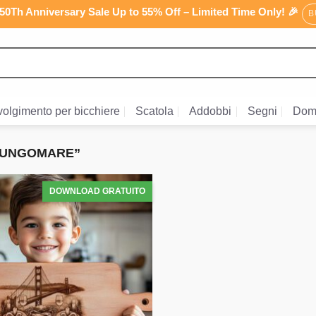
0Th Anniversary Sale Up to 55% Off – Limited Time Only! 🎉
B
olgimento per bicchiere
Scatola
Addobbi
Segni
Dom
 LUNGOMARE”