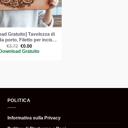
ad Gratuito] Tavolozza di
 da porto, Filetto per incis…
Il
Il
€
3.72
€
0.00
prezzo
prezzo
Download Gratuito
originale
attuale
era:
è:
€3.72.
€0.00.
POLITICA
Informativa sulla Privacy