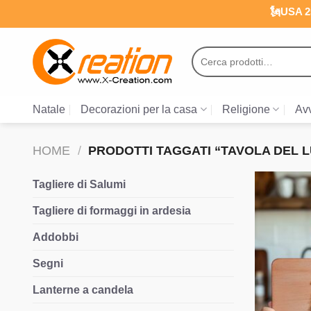
Salta
🗽USA 25
ai
contenuti
Cerca:
Natale
Decorazioni per la casa
Religione
Avv
HOME
/
PRODOTTI TAGGATI “TAVOLA DEL
Tagliere di Salumi
Tagliere di formaggi in ardesia
Addobbi
Segni
Lanterne a candela