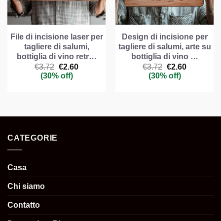
File di incisione laser per
Design di incisione per
tagliere di salumi,
tagliere di salumi, arte su
bottiglia di vino retr…
bottiglia di vino …
Il
Il
Il
Il
€
3.72
€
2.60
€
3.72
€
2.60
prezzo
prezzo
prezzo
prezzo
(30% off)
(30% off)
originale
attuale
originale
attuale
era:
è:
era:
è:
€3.72.
€2.60.
€3.72.
€2.60.
CATEGORIE
Casa
Chi siamo
Contatto