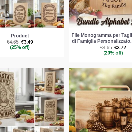
File Monogramma per Tagl
Product
di Famiglia Personalizzato
Il
Il
€
4.65
€
3.49
prezzo
prezzo
(25% off)
Il
Il
€
4.65
€
3.72
originale
attuale
prezzo
pr
(20% off)
era:
è:
original
att
€4.65.
€3.49.
era:
è:
€4.65.
€3