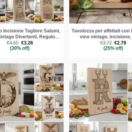
 Incisione Tagliere Salumi,
Tavolozza per affettati con b
intage Divertenti, Regalo…
vino vintage, incisione
Il
Il
Il
Il
€
4.65
€
3.26
€
3.72
€
2.79
prezzo
prezzo
prezzo
pr
(30% off)
(25% off)
originale
attuale
original
att
era:
è:
era:
è:
€4.65.
€3.26.
€3.72.
€2