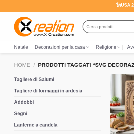
Salta
🗽USA 25
ai
contenuti
Cerca:
Natale
Decorazioni per la casa
Religione
Avv
HOME
/
PRODOTTI TAGGATI “SVG DECORAZ
Tagliere di Salumi
Tagliere di formaggi in ardesia
Addobbi
Segni
Lanterne a candela