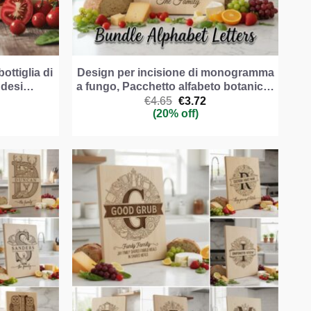
ottiglia di
Design per incisione di monogramma
, desi…
a fungo, Pacchetto alfabeto botanic…
Il
Il
€
4.65
€
3.72
ezzo
prezzo
prezzo
(20% off)
e
uale
originale
attuale
era:
è:
.79.
€4.65.
€3.72.