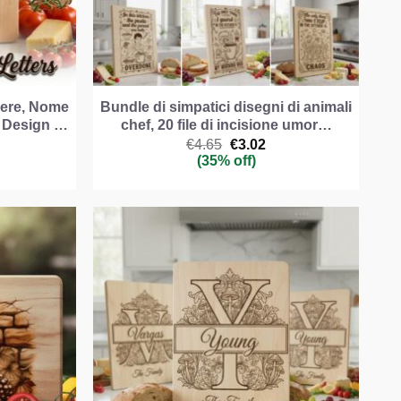
iere, Nome
Bundle di simpatici disegni di animali
, Design …
chef, 20 file di incisione umor…
Il
Il
€
4.65
€
3.02
ezzo
prezzo
prezzo
(35% off)
e
uale
originale
attuale
era:
è:
.72.
€4.65.
€3.02.