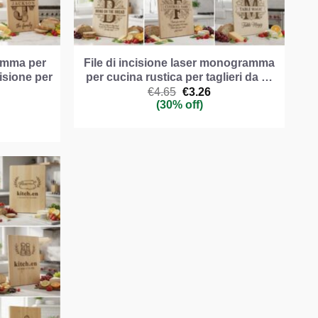
amma per
File di incisione laser monogramma
cisione per
per cucina rustica per taglieri da …
Il
Il
€
4.65
€
3.26
prezzo
prezzo
(30% off)
originale
attuale
ezzo
era:
è:
e
uale
€4.65.
€3.26.
.46.