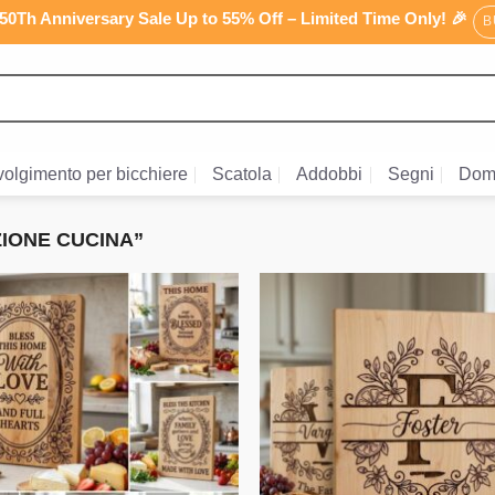
0Th Anniversary Sale Up to 55% Off – Limited Time Only! 🎉
B
olgimento per bicchiere
Scatola
Addobbi
Segni
Dom
IONE CUCINA”