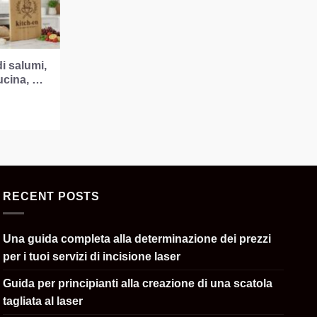
di salumi,
ucina, …
ezzo
e
uale
.26.
RECENT POSTS
Una guida completa alla determinazione dei prezzi
per i tuoi servizi di incisione laser
Guida per principianti alla creazione di una scatola
tagliata al laser