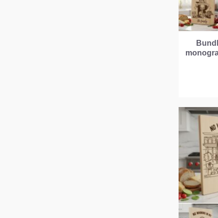
Bundle
monogram