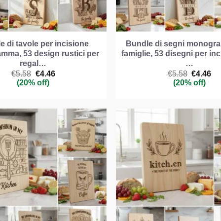
 di tavole per incisione
Bundle di segni monogr
ma, 53 design rustici per
famiglie, 53 disegni per in
regal…
…
Il
Il
Il
Il
€
5.58
€
4.46
€
5.58
€
4.46
prezzo
prezzo
prezzo
pr
(20% off)
(20% off)
originale
attuale
original
att
era:
è:
era:
è:
€5.58.
€4.46.
€5.58.
€4