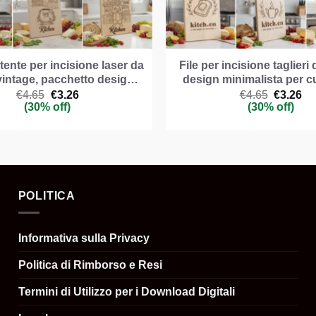
rtente per incisione laser da
File per incisione taglieri 
vintage, pacchetto desig…
design minimalista per c
Il
Il
Il
Il
€
4.65
€
3.26
€
4.65
€
3.26
prezzo
prezzo
prezzo
pr
(30% off)
(30% off)
originale
attuale
original
att
era:
è:
era:
è:
€4.65.
€3.26.
€4.65.
€3
POLITICA
Informativa sulla Privacy
Politica di Rimborso e Resi
Termini di Utilizzo per i Download Digitali