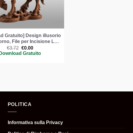
 Gratuito] Design illusorio
rno, File per Incisione L…
Il
Il
€
3.72
€
0.00
prezzo
prezzo
Download Gratuito
originale
attuale
era:
è:
€3.72.
€0.00.
POLITICA
Informativa sulla Privacy