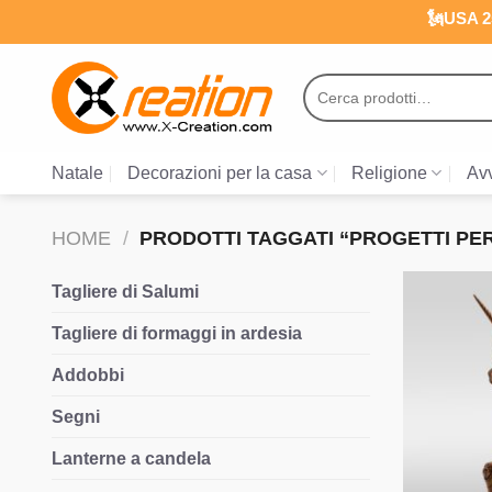
Salta
🗽USA 25
ai
contenuti
Cerca:
Natale
Decorazioni per la casa
Religione
Avv
HOME
/
PRODOTTI TAGGATI “PROGETTI PER
Tagliere di Salumi
Tagliere di formaggi in ardesia
Addobbi
Segni
Lanterne a candela