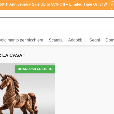
0Th Anniversary Sale Up to 55% Off – Limited Time Only! 🎉
B
olgimento per bicchiere
Scatola
Addobbi
Segni
Dom
 LA CASA”