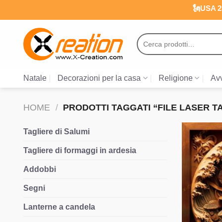
Salta
🗽USA 25
ai
contenuti
Cerca:
Natale
Decorazioni per la casa
Religione
Avv
HOME
/
PRODOTTI TAGGATI “FILE LASER 
Tagliere di Salumi
Tagliere di formaggi in ardesia
Addobbi
Segni
Lanterne a candela