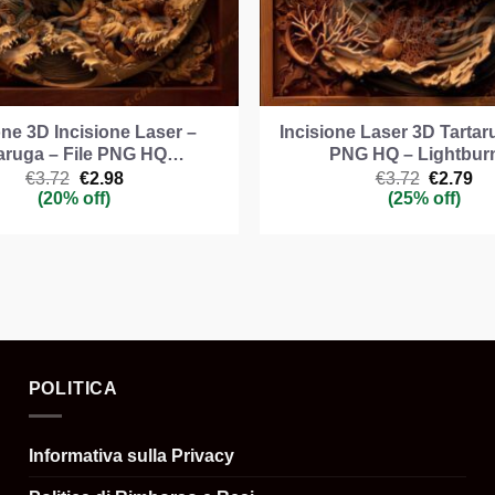
ione 3D Incisione Laser –
Incisione Laser 3D Tartaru
taruga – File PNG HQ…
PNG HQ – Lightbu
Il
Il
Il
Il
€
3.72
€
2.98
€
3.72
€
2.79
prezzo
prezzo
prezzo
pr
(20% off)
(25% off)
originale
attuale
original
att
era:
è:
era:
è:
€3.72.
€2.98.
€3.72.
€2
POLITICA
Informativa sulla Privacy