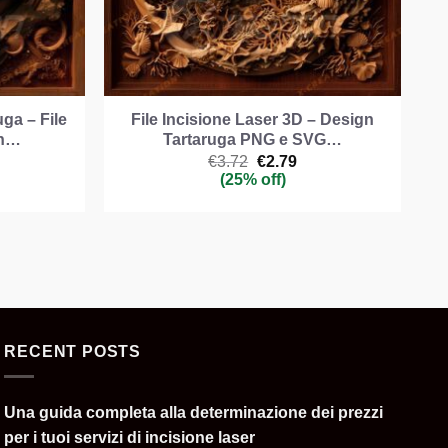
ga – File
File Incisione Laser 3D – Design
rn…
Tartaruga PNG e SVG…
Il
Il
€
3.72
€
2.79
ezzo
prezzo
prezzo
(25% off)
e
uale
originale
attuale
era:
è:
.79.
€3.72.
€2.79.
RECENT POSTS
Una guida completa alla determinazione dei prezzi
per i tuoi servizi di incisione laser