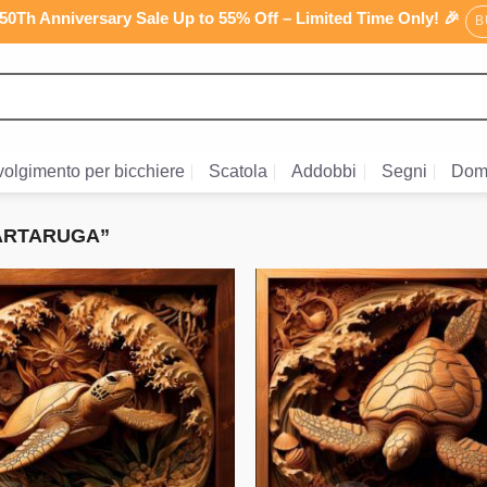
0Th Anniversary Sale Up to 55% Off – Limited Time Only! 🎉
B
olgimento per bicchiere
Scatola
Addobbi
Segni
Dom
TARTARUGA”