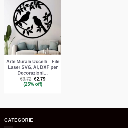
Arte Murale Uccelli – File
Laser SVG, AI, DXF per
Decorazioni…
Il
Il
€
3.72
€
2.79
prezzo
prezzo
(25% off)
originale
attuale
era:
è:
€3.72.
€2.79.
CATEGORIE