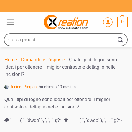
Salta
ai
contenuti
0
Cerca:
Home
›
Domande e Risposte
›
Quali tipi di legno sono
ideali per ottenere il miglior contrasto e dettaglio nelle
incisioni?
Juniors Pierpont
ha chiesto 10 mesi fa
Quali tipi di legno sono ideali per ottenere il miglior
contrasto e dettaglio nelle incisioni?
' . __( '', 'dwqa' ), ', ', '' );?>
' . __( '', 'dwqa' ), ', ', '' );?>