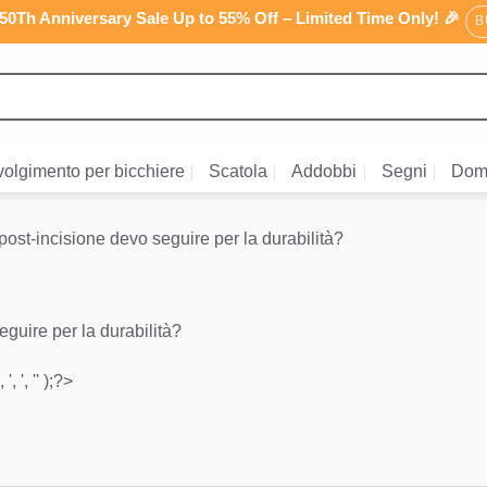
0Th Anniversary Sale Up to 55% Off – Limited Time Only! 🎉
B
olgimento per bicchiere
Scatola
Addobbi
Segni
Dom
 post-incisione devo seguire per la durabilità?
eguire per la durabilità?
', ', '' );?>