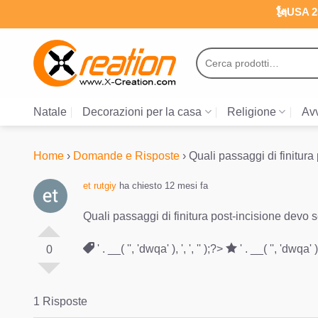
Salta
🗽USA 25
ai
contenuti
Cerca:
Natale
Decorazioni per la casa
Religione
Avv
Home
›
Domande e Risposte
›
Quali passaggi di finitura
et rutgiy
ha chiesto 12 mesi fa
Quali passaggi di finitura post-incisione devo s
' . __( '', 'dwqa' ), ', ', '' );?>
' . __( '', 'dwqa' ), 
0
1 Risposte