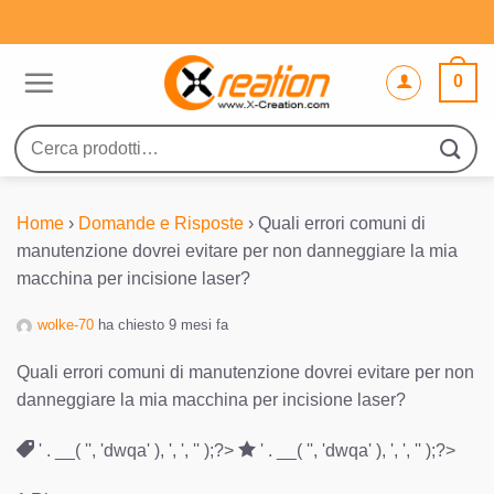
Salta
ai
contenuti
0
Cerca:
Home
›
Domande e Risposte
›
Quali errori comuni di
manutenzione dovrei evitare per non danneggiare la mia
macchina per incisione laser?
wolke-70
ha chiesto 9 mesi fa
Quali errori comuni di manutenzione dovrei evitare per non
danneggiare la mia macchina per incisione laser?
' . __( '', 'dwqa' ), ', ', '' );?>
' . __( '', 'dwqa' ), ', ', '' );?>