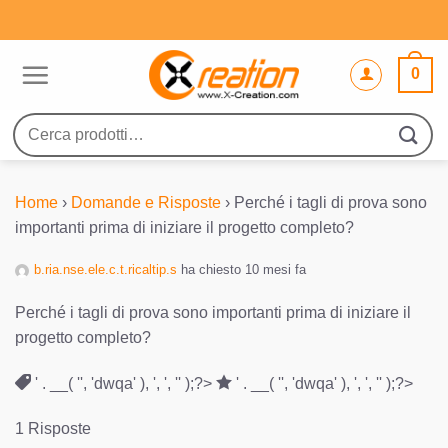
Salta
ai
contenuti
0
Cerca:
Home
›
Domande e Risposte
›
Perché i tagli di prova sono
importanti prima di iniziare il progetto completo?
b.ria.nse.ele.c.t.ricaltip.s
ha chiesto 10 mesi fa
Perché i tagli di prova sono importanti prima di iniziare il
progetto completo?
' . __( '', 'dwqa' ), ', ', '' );?>
' . __( '', 'dwqa' ), ', ', '' );?>
1 Risposte