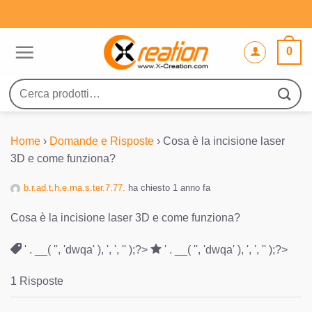
Salta
ai
contenuti
0
Cerca:
Home
›
Domande e Risposte
›
Cosa è la incisione laser
3D e come funziona?
b.r.ad.t.h.e.ma.s.ter.7.77.
ha chiesto 1 anno fa
Cosa è la incisione laser 3D e come funziona?
' . __( '', 'dwqa' ), ', ', '' );?>
' . __( '', 'dwqa' ), ', ', '' );?>
1 Risposte