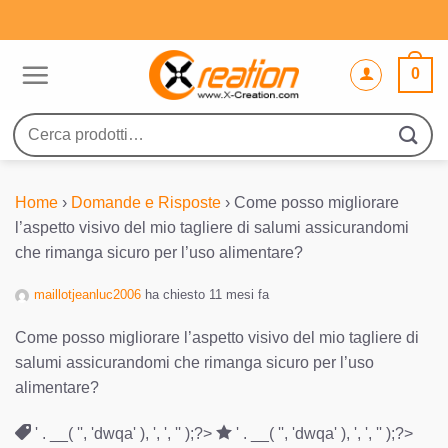
Salta
ai
contenuti
0
Cerca:
Home
›
Domande e Risposte
›
Come posso migliorare
l’aspetto visivo del mio tagliere di salumi assicurandomi
che rimanga sicuro per l’uso alimentare?
maillotjeanluc2006
ha chiesto 11 mesi fa
Come posso migliorare l’aspetto visivo del mio tagliere di
salumi assicurandomi che rimanga sicuro per l’uso
alimentare?
' . __( '', 'dwqa' ), ', ', '' );?>
' . __( '', 'dwqa' ), ', ', '' );?>