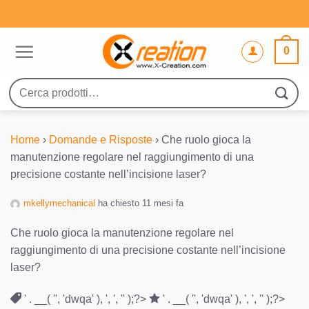
Salta
ai
contenuti
0
Cerca:
Home
›
Domande e Risposte
›
Che ruolo gioca la
manutenzione regolare nel raggiungimento di una
precisione costante nell’incisione laser?
mkellymechanical
ha chiesto 11 mesi fa
Che ruolo gioca la manutenzione regolare nel
raggiungimento di una precisione costante nell’incisione
laser?
' . __( '', 'dwqa' ), ', ', '' );?>
' . __( '', 'dwqa' ), ', ', '' );?>