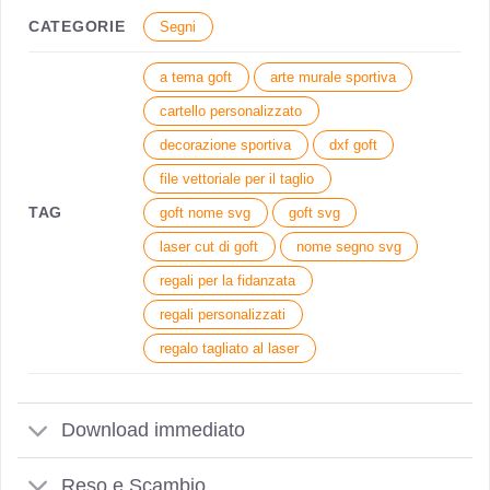
CATEGORIE
Segni
a tema goft
arte murale sportiva
cartello personalizzato
decorazione sportiva
dxf goft
file vettoriale per il taglio
TAG
goft nome svg
goft svg
laser cut di goft
nome segno svg
regali per la fidanzata
regali personalizzati
regalo tagliato al laser
Download immediato
Reso e Scambio