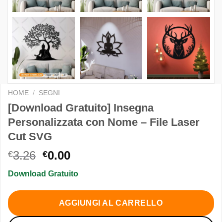
HOME
/
SEGNI
[Download Gratuito] Insegna
Personalizzata con Nome – File Laser
Cut SVG
Il
Il
3.26
0.00
€
€
prezzo
prezzo
Download Gratuito
originale
attuale
era:
è:
€3.26.
€0.00.
AGGIUNGI AL CARRELLO