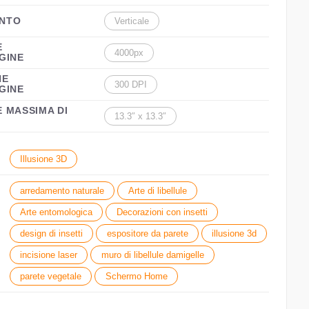
NTO
Verticale
E
4000px
GINE
NE
300 DPI
GINE
 MASSIMA DI
13.3″ x 13.3″
Illusione 3D
arredamento naturale
Arte di libellule
Arte entomologica
Decorazioni con insetti
design di insetti
espositore da parete
illusione 3d
incisione laser
muro di libellule damigelle
parete vegetale
Schermo Home