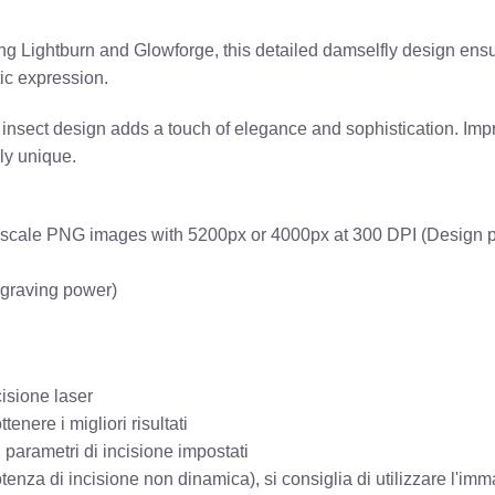
ding Lightburn and Glowforge, this detailed damselfly design ens
ic expression.
cate insect design adds a touch of elegance and sophistication.
ly unique.
rayscale PNG images with 5200px or 4000px at 300 DPI (Design p
ngraving power)
cisione laser
enere i migliori risultati
i parametri di incisione impostati
tenza di incisione non dinamica), si consiglia di utilizzare l'imm