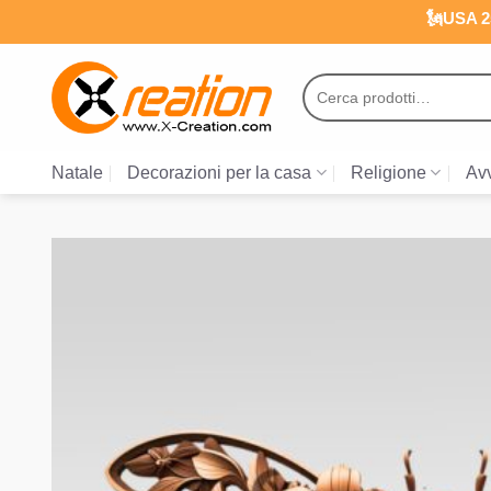
Salta
🗽USA 25
ai
contenuti
Cerca:
Natale
Decorazioni per la casa
Religione
Avv