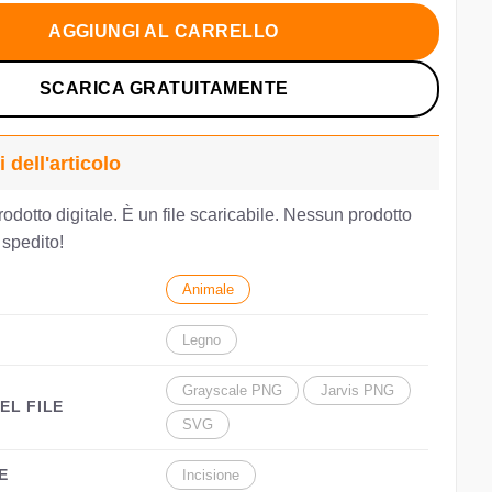
a:
è:
.72.
€0.00.
AGGIUNGI AL CARRELLO
SCARICA GRATUITAMENTE
i dell'articolo
rodotto digitale. È un file scaricabile. Nessun prodotto
à spedito!
Animale
Legno
Grayscale PNG
Jarvis PNG
EL FILE
SVG
E
Incisione