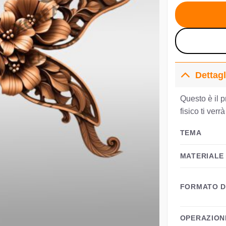
er
€3
Dettagl
Questo è il p
fisico ti verr
TEMA
MATERIALE
FORMATO D
OPERAZION