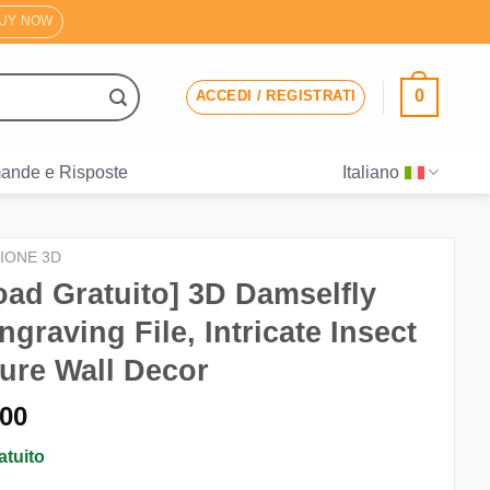
UY NOW
0
ACCEDI / REGISTRATI
ande e Risposte
Italiano
SIONE 3D
ad Gratuito] 3D Damselfly
ngraving File, Intricate Insect
ture Wall Decor
Il
.00
ezzo
prezzo
tuito
iginale
attuale