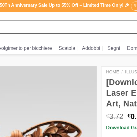
0Th Anniversary Sale Up to 55% Off – Limited Time Only! 🎉
B
olgimento per bicchiere
Scatola
Addobbi
Segni
Dom
HOME
/
ILLU
[Downlo
Laser E
Art, Na
Il
3.72
0
€
€
pr
Download Gra
or