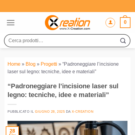
Salta
ai
contenuti
0
Cerca:
Home
»
Blog
»
Progetti
»
“Padroneggiare l’incisione
laser sul legno: tecniche, idee e materiali”
“Padroneggiare l’incisione laser sul
legno: tecniche, idee e materiali”
PUBBLICATO IL
GIUGNO 28, 2025
DA
X-CREATION
28