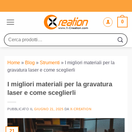
Salta
ai
contenuti
0
Cerca:
Home
»
Blog
»
Strumenti
»
I migliori materiali per la
gravatura laser e come sceglierli
I migliori materiali per la gravatura
laser e come sceglierli
PUBBLICATO IL
GIUGNO 21, 2025
DA
X-CREATION
21