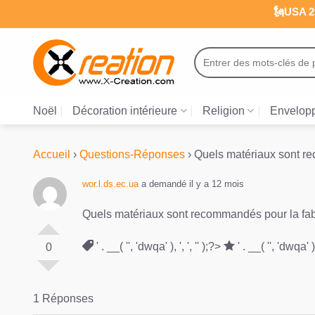
Passer
🗽USA 25
au
contenu
Recherche
pour :
Noël
Décoration intérieure
Religion
Envelopp
Accueil
›
Questions-Réponses
›
Quels matériaux sont re
wor.l.ds.ec.ua
a demandé il y a 12 mois
Quels matériaux sont recommandés pour la fab
' . __( '', 'dwqa' ), ', ', '' );?>
' . __( '', 'dwqa' ), 
0
1 Réponses