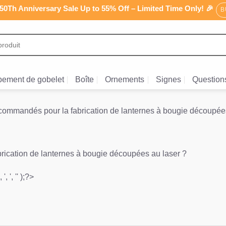
0Th Anniversary Sale Up to 55% Off – Limited Time Only! 🎉
B
ement de gobelet
Boîte
Ornements
Signes
Question
commandés pour la fabrication de lanternes à bougie découpées
rication de lanternes à bougie découpées au laser ?
', ', '' );?>