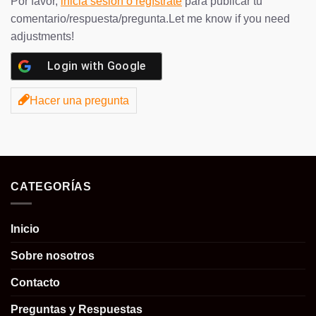
Por favor,
inicia sesión o regístrate
para publicar tu
comentario/respuesta/pregunta.Let me know if you need
adjustments!
Login with
Google
Hacer una pregunta
CATEGORÍAS
Inicio
Sobre nosotros
Contacto
Preguntas y Respuestas