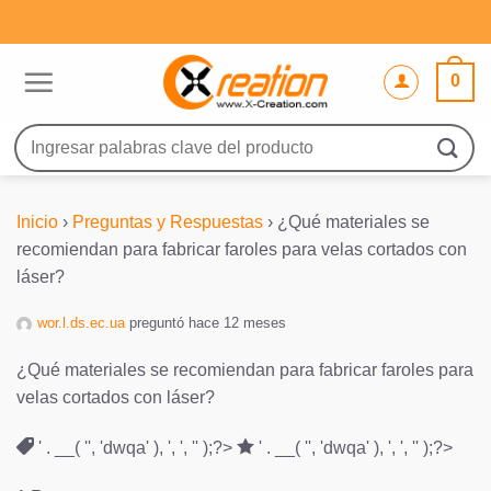
Saltar
al
contenido
0
Buscar
por:
Inicio
›
Preguntas y Respuestas
›
¿Qué materiales se
recomiendan para fabricar faroles para velas cortados con
láser?
wor.l.ds.ec.ua
preguntó hace 12 meses
¿Qué materiales se recomiendan para fabricar faroles para
velas cortados con láser?
' . __( '', 'dwqa' ), ', ', '' );?>
' . __( '', 'dwqa' ), ', ', '' );?>