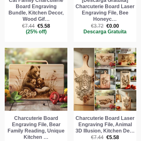
Cat Family Charcuterie
[Descarga Gratuita]
Board Engraving
Charcuterie Board Laser
Bundle, Kitchen Decor,
Engraving File, Bee
Wood Gif…
Honeyc…
El
El
El
El
€
7.44
€
5.58
€
3.72
€
0.00
precio
precio
precio
precio
(25% off)
Descarga Gratuita
original
actual
original
actual
era:
es:
era:
es:
€7.44.
€5.58.
€3.72.
€0.00.
Charcuterie Board
Charcuterie Board Laser
Engraving File, Bear
Engraving File, Animal
Family Reading, Unique
3D Illusion, Kitchen De…
Kitchen …
El
El
€
7.44
€
5.58