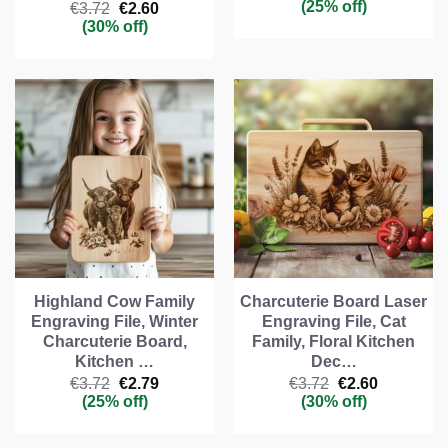
precio
precio
(25% off)
El
El
€
3.72
€
2.60
original
actual
precio
precio
(30% off)
era:
es:
original
actual
€7.44.
€5.58.
era:
es:
€3.72.
€2.60.
Highland Cow Family
Charcuterie Board Laser
Engraving File, Winter
Engraving File, Cat
Charcuterie Board,
Family, Floral Kitchen
Kitchen …
Dec…
El
El
El
El
€
3.72
€
2.79
€
3.72
€
2.60
precio
precio
precio
precio
(25% off)
(30% off)
original
actual
original
actual
era:
es:
era:
es:
€3.72.
€2.79.
€3.72.
€2.60.