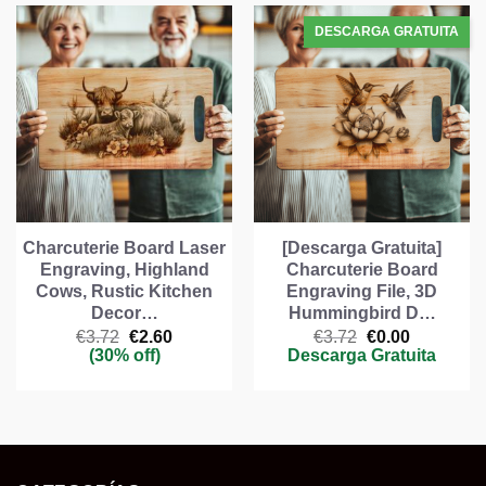
Charcuterie Board Laser
[Descarga Gratuita]
Engraving, Highland
Charcuterie Board
Cows, Rustic Kitchen
Engraving File, 3D
Decor…
Hummingbird D…
El
El
El
El
€
3.72
€
2.60
€
3.72
€
0.00
precio
precio
precio
precio
(30% off)
Descarga Gratuita
original
actual
original
actual
era:
es:
era:
es:
€3.72.
€2.60.
€3.72.
€0.00.