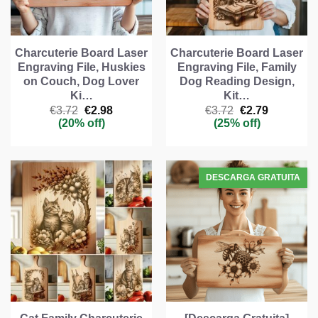
Charcuterie Board Laser
Charcuterie Board Laser
Engraving File, Huskies
Engraving File, Family
on Couch, Dog Lover
Dog Reading Design,
Ki…
Kit…
El
El
El
El
€
3.72
€
2.98
€
3.72
€
2.79
precio
precio
precio
precio
(20% off)
(25% off)
original
actual
original
actual
era:
es:
era:
es:
€3.72.
€2.98.
€3.72.
€2.79.