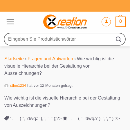
Zum
Inhalt
springen
0
Suche
nach:
Startseite
›
Fragen und Antworten
›
Wie wichtig ist die
visuelle Hierarchie bei der Gestaltung von
Auszeichnungen?
stlee1234
hat vor 12 Monaten gefragt
Wie wichtig ist die visuelle Hierarchie bei der Gestaltung
von Auszeichnungen?
' . __( '', 'dwqa' ), ', ', '' );?>
' . __( '', 'dwqa' ), ', ', '' );?>