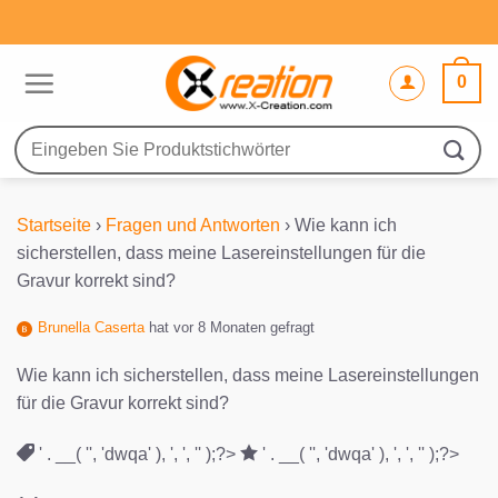
Zum
Inhalt
springen
0
Suche
nach:
Startseite
›
Fragen und Antworten
›
Wie kann ich
sicherstellen, dass meine Lasereinstellungen für die
Gravur korrekt sind?
Brunella Caserta
hat vor 8 Monaten gefragt
Wie kann ich sicherstellen, dass meine Lasereinstellungen
für die Gravur korrekt sind?
' . __( '', 'dwqa' ), ', ', '' );?>
' . __( '', 'dwqa' ), ', ', '' );?>