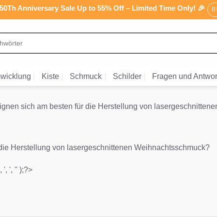
0Th Anniversary Sale Up to 55% Off – Limited Time Only! 🎉
B
wicklung
Kiste
Schmuck
Schilder
Fragen und Antwor
ignen sich am besten für die Herstellung von lasergeschnitt
 die Herstellung von lasergeschnittenen Weihnachtsschmuck?
', ', '' );?>