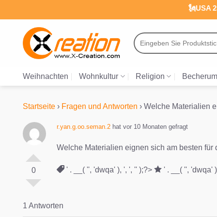
Zum
🗽USA 25
Inhalt
springen
Suche
nach:
Weihnachten
Wohnkultur
Religion
Becherum
Startseite
›
Fragen und Antworten
›
Welche Materialien e
r.yan.g.oo.seman.2
hat vor 10 Monaten gefragt
Welche Materialien eignen sich am besten für
' . __( '', 'dwqa' ), ', ', '' );?>
' . __( '', 'dwqa' ), 
0
1 Antworten