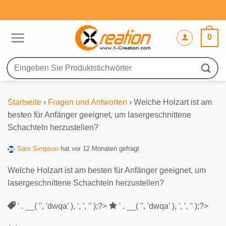
Zum
Inhalt
springen
0
Suche
nach:
Startseite
›
Fragen und Antworten
›
Welche Holzart ist am
besten für Anfänger geeignet, um lasergeschnittene
Schachteln herzustellen?
Sam Simpson
hat vor 12 Monaten gefragt
Welche Holzart ist am besten für Anfänger geeignet, um
lasergeschnittene Schachteln herzustellen?
' . __( '', 'dwqa' ), ', ', '' );?>
' . __( '', 'dwqa' ), ', ', '' );?>