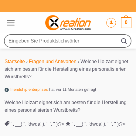
Zum
Inhalt
springen
0
Suche
nach:
Startseite
›
Fragen und Antworten
›
Welche Holzart eignet
sich am besten für die Herstellung eines personalisierten
Wurstbretts?
friendship enterprises
hat vor 11 Monaten gefragt
Welche Holzart eignet sich am besten für die Herstellung
eines personalisierten Wurstbretts?
' . __( '', 'dwqa' ), ', ', '' );?>
' . __( '', 'dwqa' ), ', ', '' );?>