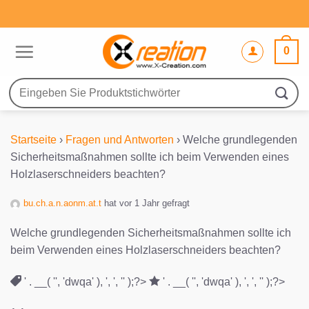
Zum
Inhalt
springen
0
Suche
nach:
Startseite
›
Fragen und Antworten
›
Welche grundlegenden
Sicherheitsmaßnahmen sollte ich beim Verwenden eines
Holzlaserschneiders beachten?
bu.ch.a.n.aonm.at.t
hat vor 1 Jahr gefragt
Welche grundlegenden Sicherheitsmaßnahmen sollte ich
beim Verwenden eines Holzlaserschneiders beachten?
' . __( '', 'dwqa' ), ', ', '' );?>
' . __( '', 'dwqa' ), ', ', '' );?>