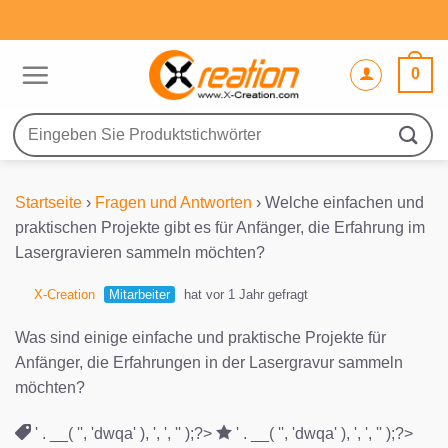
Zum
Inhalt
springen
0
Suche
nach:
Startseite
›
Fragen und Antworten
›
Welche einfachen und
praktischen Projekte gibt es für Anfänger, die Erfahrung im
Lasergravieren sammeln möchten?
X-Creation
Mitarbeiter
hat vor 1 Jahr gefragt
Was sind einige einfache und praktische Projekte für
Anfänger, die Erfahrungen in der Lasergravur sammeln
möchten?
' . __( '', 'dwqa' ), ', ', '' );?>
' . __( '', 'dwqa' ), ', ', '' );?>