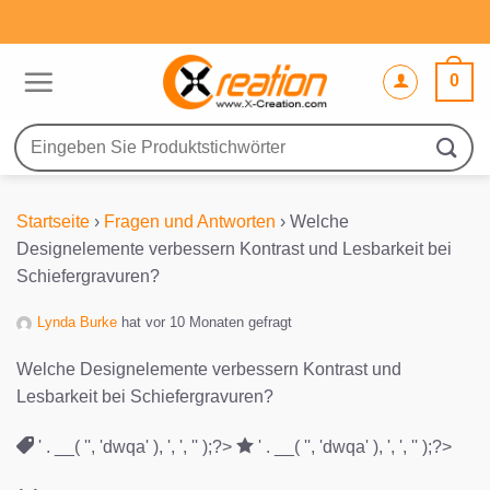
Zum
Inhalt
springen
0
Suche
nach:
Startseite
›
Fragen und Antworten
›
Welche
Designelemente verbessern Kontrast und Lesbarkeit bei
Schiefergravuren?
Lynda Burke
hat vor 10 Monaten gefragt
Welche Designelemente verbessern Kontrast und
Lesbarkeit bei Schiefergravuren?
' . __( '', 'dwqa' ), ', ', '' );?>
' . __( '', 'dwqa' ), ', ', '' );?>