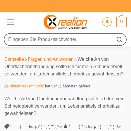
Zum
Inhalt
springen
0
Suche
nach:
Startseite
›
Fragen und Antworten
›
Welche Art von
Oberflächenbehandlung sollte ich für mein Schneidebrett
verwenden, um Lebensmittelsicherheit zu gewährleisten?
viktorblacksmith482
hat vor 11 Monaten gefragt
Welche Art von Oberflächenbehandlung sollte ich für mein
Schneidebrett verwenden, um Lebensmittelsicherheit zu
gewährleisten?
' . __( '', 'dwqa' ), ', ', '' );?>
' . __( '', 'dwqa' ), ', ', '' );?>