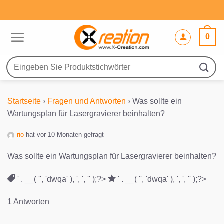
Zum
Inhalt
springen
0
Suche
nach:
Startseite
›
Fragen und Antworten
›
Was sollte ein
Wartungsplan für Lasergravierer beinhalten?
rio
hat vor 10 Monaten gefragt
Was sollte ein Wartungsplan für Lasergravierer beinhalten?
' . __( '', 'dwqa' ), ', ', '' );?>
' . __( '', 'dwqa' ), ', ', '' );?>
1 Antworten