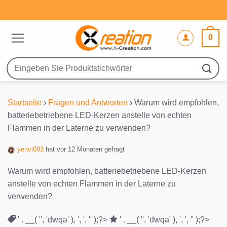
Zum
Inhalt
springen
0
Suche
nach:
Startseite
›
Fragen und Antworten
›
Warum wird empfohlen,
batteriebetriebene LED-Kerzen anstelle von echten
Flammen in der Laterne zu verwenden?
yenvi093
hat vor 12 Monaten gefragt
Warum wird empfohlen, batteriebetriebene LED-Kerzen
anstelle von echten Flammen in der Laterne zu
verwenden?
' . __( '', 'dwqa' ), ', ', '' );?>
' . __( '', 'dwqa' ), ', ', '' );?>