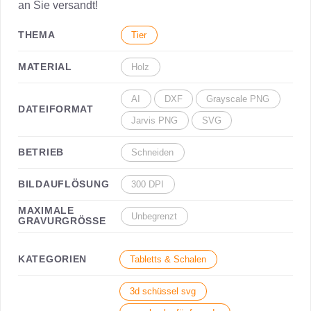
an Sie versandt!
THEMA
Tier
MATERIAL
Holz
AI
DXF
Grayscale PNG
DATEIFORMAT
Jarvis PNG
SVG
BETRIEB
Schneiden
BILDAUFLÖSUNG
300 DPI
MAXIMALE
Unbegrenzt
GRAVURGRÖSSE
KATEGORIEN
Tabletts & Schalen
3d schüssel svg