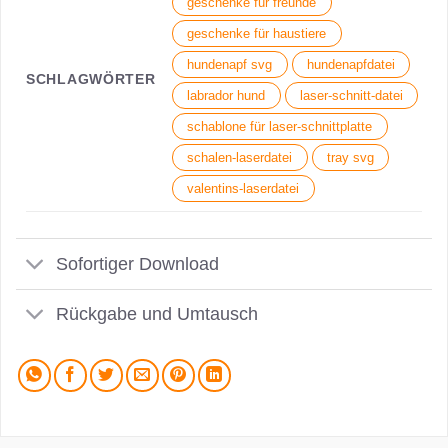
geschenke für freunde
geschenke für haustiere
hundenapf svg
hundenapfdatei
SCHLAGWÖRTER
labrador hund
laser-schnitt-datei
schablone für laser-schnittplatte
schalen-laserdatei
tray svg
valentins-laserdatei
Sofortiger Download
Rückgabe und Umtausch