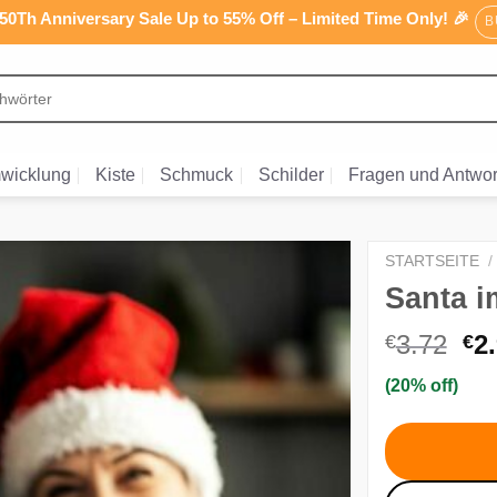
0Th Anniversary Sale Up to 55% Off – Limited Time Only! 🎉
B
wicklung
Kiste
Schmuck
Schilder
Fragen und Antwor
STARTSEITE
/
Santa i
Ur
3.72
2
€
€
Pr
(20% off)
wa
€3