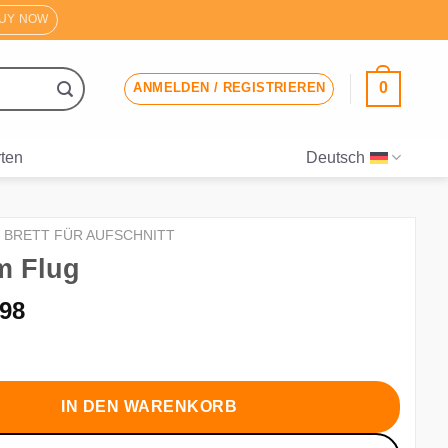
UY NOW
0
ANMELDEN / REGISTRIEREN
ten
Deutsch
BRETT FÜR AUFSCHNITT
m Flug
sprünglicher
Aktueller
.98
eis
Preis
r:
ist:
.72
€2.98.
IN DEN WARENKORB