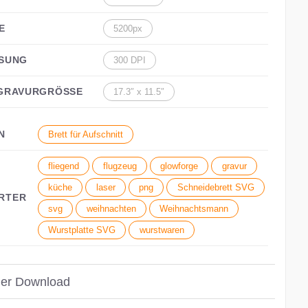
5200px
SUNG
300 DPI
GRAVURGRÖSSE
17.3″ x 11.5″
N
Brett für Aufschnitt
fliegend
flugzeug
glowforge
gravur
küche
laser
png
Schneidebrett SVG
RTER
svg
weihnachten
Weihnachtsmann
Wurstplatte SVG
wurstwaren
ger Download