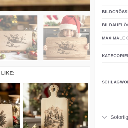
BILDGRÖSSE
BILDAUFLÖ
MAXIMALE 
KATEGORIE
LIKE:
SCHLAGWÖ
Soforti