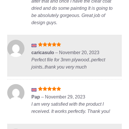
after that and once I have the clear coat
dried and do some painting It is going to
be absolutely gorgeous. Great job of
design guys.
Bewertet
caricasulo
–
November 20, 2023
mit
5
von
Perfect file for 3mm plywood..perfect
5
joints..thank you very much
Bewertet
Pap
–
November 29, 2023
mit
5
von
I am very satisfied with the product I
5
received. It works perfectly. Thank you!