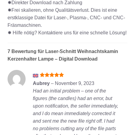
✸Direkter Download nach Zahlung
✸Frei skalieren, ohne Qualitätsverlust. Dies ist eine
erstklassige Datei für Laser-, Plasma-, CNC- und CNC-
Fräsmaschinen.
✸ Hilfe nötig? Kontaktiere uns für eine schnelle Lösung!
7 Bewertung für
Laser-Schnitt Weihnachtskamin
Kerzenhalter Lampe – Digital Download
Bewertet
Aubrey
–
November 9, 2023
mit
5
von
Had an initial problem – one of the
5
figures (the candles) had an error, but
upon notification, the seller immediately,
and I do mean immediately corrected it
and sent me the new file right off. I had
no problems cutting any of the file parts