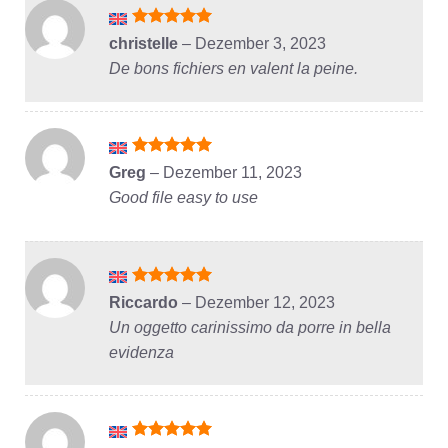
Bewertet
christelle
–
Dezember 3, 2023
mit
5
von
De bons fichiers en valent la peine.
5
Bewertet
Greg
–
Dezember 11, 2023
mit
5
von
Good file easy to use
5
Bewertet
Riccardo
–
Dezember 12, 2023
mit
5
von
Un oggetto carinissimo da porre in bella
5
evidenza