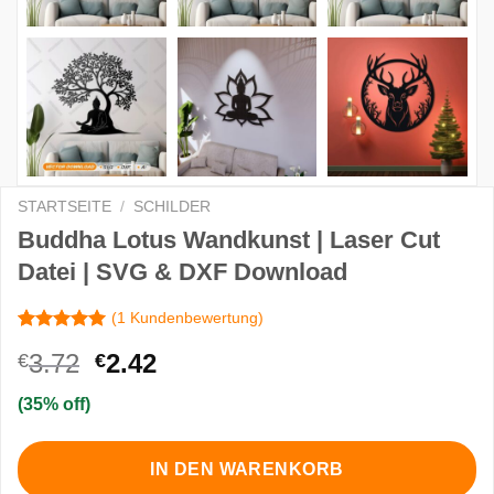
STARTSEITE
/
SCHILDER
Buddha Lotus Wandkunst | Laser Cut
Datei | SVG & DXF Download
(
1
Kundenbewertung)
Bewertet
1
Ursprünglicher
Aktueller
3.72
2.42
€
€
mit
5.00
von 5,
Preis
Preis
basierend
(35% off)
war:
ist:
auf
Kundenbewertung
€3.72
€2.42.
IN DEN WARENKORB