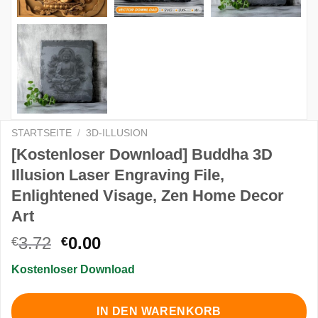
STARTSEITE
/
3D-ILLUSION
[Kostenloser Download] Buddha 3D
Illusion Laser Engraving File,
Enlightened Visage, Zen Home Decor
Art
Ursprünglicher
Aktueller
3.72
0.00
€
€
Preis
Preis
Kostenloser Download
war:
ist:
€3.72
€0.00.
IN DEN WARENKORB