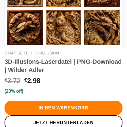
STARTSEITE
/
3D-ILLUSION
3D-Illusions-Laserdatei | PNG-Download
| Wilder Adler
Ursprünglicher
Aktueller
3.72
2.98
€
€
Preis
Preis
(20% off)
war:
ist:
€3.72
€2.98.
IN DEN WARENKORB
JETZT HERUNTERLADEN