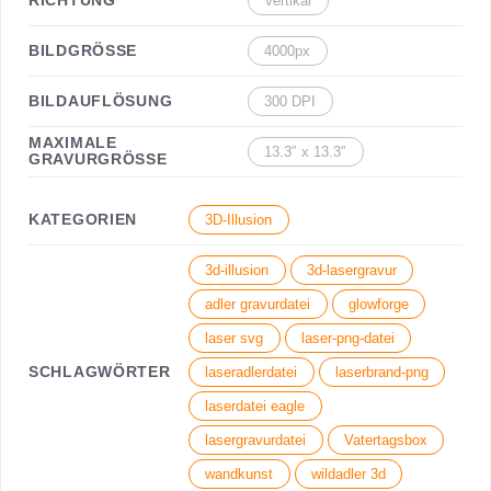
Vertikal
BILDGRÖSSE
4000px
BILDAUFLÖSUNG
300 DPI
MAXIMALE
13.3″ x 13.3″
GRAVURGRÖSSE
KATEGORIEN
3D-Illusion
3d-illusion
3d-lasergravur
adler gravurdatei
glowforge
laser svg
laser-png-datei
SCHLAGWÖRTER
laseradlerdatei
laserbrand-png
laserdatei eagle
lasergravurdatei
Vatertagsbox
wandkunst
wildadler 3d