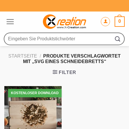
Zum
Inhalt
springen
0
Suche
nach:
STARTSEITE
/
PRODUKTE VERSCHLAGWORTET
MIT „SVG EINES SCHNEIDEBRETTS“
FILTER