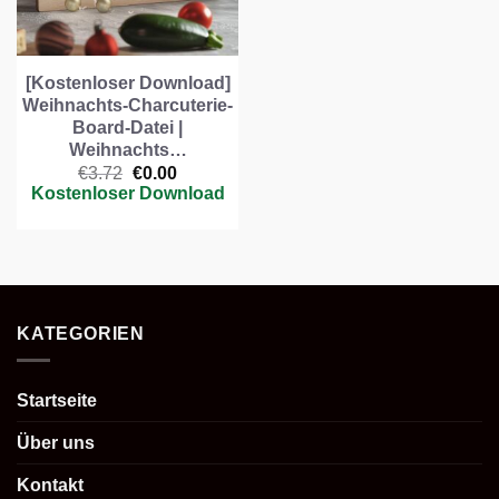
[Kostenloser Download]
Weihnachts-Charcuterie-
Board-Datei |
Weihnachts…
Ursprünglicher
Aktueller
€
3.72
€
0.00
Preis
Preis
Kostenloser Download
war:
ist:
€3.72
€0.00.
KATEGORIEN
Startseite
Über uns
Kontakt