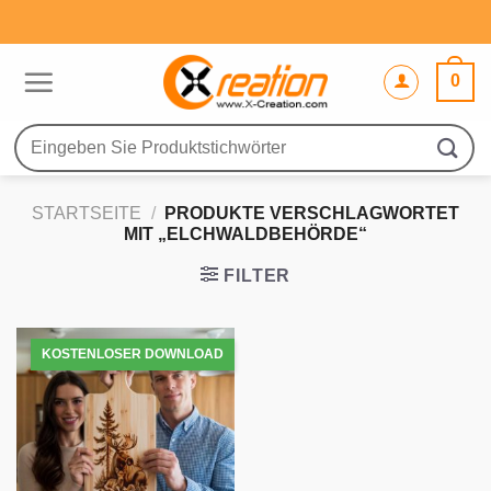
Zum
Inhalt
springen
0
Suche
nach:
STARTSEITE
/
PRODUKTE VERSCHLAGWORTET
MIT „ELCHWALDBEHÖRDE“
FILTER