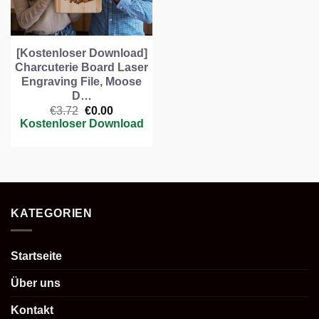
[Kostenloser Download]
Charcuterie Board Laser
Engraving File, Moose
D…
Ursprünglicher
Aktueller
€
3.72
€
0.00
Preis
Preis
Kostenloser Download
war:
ist:
€3.72
€0.00.
KATEGORIEN
Startseite
Über uns
Kontakt