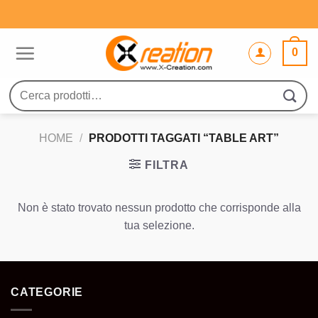
Salta
ai
contenuti
0
Cerca:
HOME
/
PRODOTTI TAGGATI “TABLE ART”
FILTRA
Non è stato trovato nessun prodotto che corrisponde alla
tua selezione.
CATEGORIE