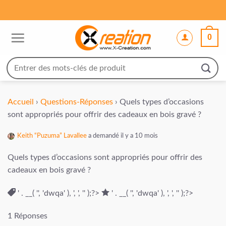
Passer
au
contenu
0
Recherche
pour :
Accueil
›
Questions-Réponses
›
Quels types d’occasions
sont appropriés pour offrir des cadeaux en bois gravé ?
Keith “Puzuma” Lavallee
a demandé il y a 10 mois
Quels types d’occasions sont appropriés pour offrir des
cadeaux en bois gravé ?
' . __( '', 'dwqa' ), ', ', '' );?>
' . __( '', 'dwqa' ), ', ', '' );?>
1 Réponses